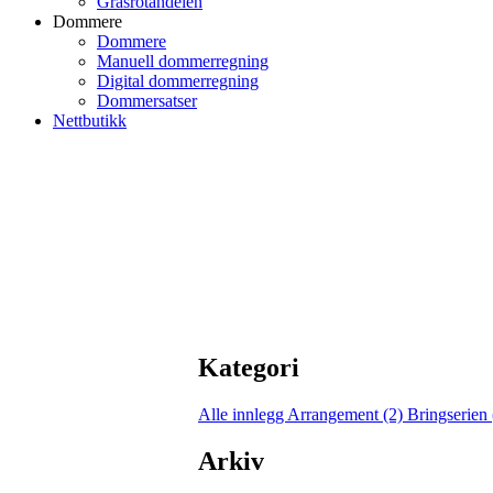
Grasrotandelen
Dommere
Dommere
Manuell dommerregning
Digital dommerregning
Dommersatser
Nettbutikk
Kategori
Alle innlegg
Arrangement (2)
Bringserien
Arkiv