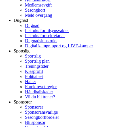
Medlemsavgift
Sesongkort
Meld overgang
Dugnad
Dugnad
Instruks for tilsynsvakter
Instruks for sekretariat
Dugnadsinnstruks
Digital kamprapport og LIVE-kamper
Sportslig
Sportslig
Sportslig plan
Treningstider
Klesprofil
Politiattest
Haller
Foreldrevettregler
Håndballskader
Vil du bli trener?
Sponsorer
Sponsorer
Sponsoransvarlige
Sesongkortfordeler
Bli sponsor