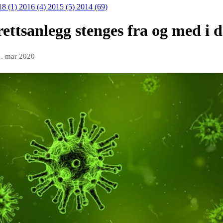
18 (1)
2016 (4)
2015 (5)
2014 (69)
ttsanlegg stenges fra og med i da
1. mar 2020