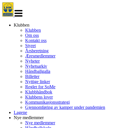
Veksle
navigasjon
Klubben
Klubben
Om oss
Kontakt oss
Styret
Årsberetning
Æresmedlemmer
Nyheter
Nyhetsarkiv
Håndballgalla
Billetter
Nyttige linker
Regler for SoMe
Klubbhåndbok
Klubbens lover
Kommunikasjonsstrategi
Gjennomføring av kamper under pandemien
Lagene
Nye medlemmer
Nye medlemmer
Håndballskole