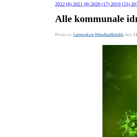
2022 (6)
2021 (8)
2020 (17)
2019 (23)
20
Alle kommunale idre
Postet av
Lørenskog Håndballklubb
den
1