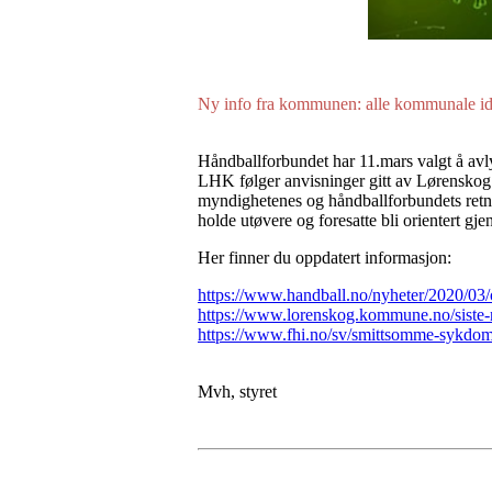
Ny info fra kommunen: alle kommunale idret
Håndballforbundet har 11.mars valgt å avlys
LHK følger anvisninger gitt av Lørenskog 
myndighetenes og håndballforbundets retnin
holde utøvere og foresatte bli orientert gj
Her finner du oppdatert informasjon:
https://www.handball.no/nyheter/2020/03/
https://www.lorenskog.kommune.no/siste-
https://www.fhi.no/sv/smittsomme-sykdo
Mvh, styret