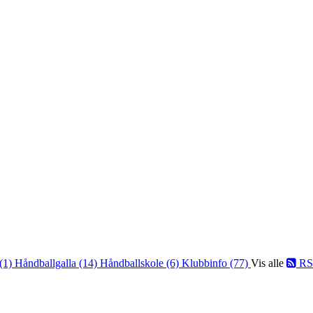
 (1)
Håndballgalla (14)
Håndballskole (6)
Klubbinfo (77)
Vis alle
RS