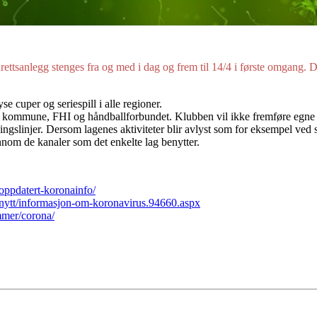
tsanlegg stenges fra og med i dag og frem til 14/4 i første omgang. De
e cuper og seriespill i alle regioner.
kommune, FHI og håndballforbundet. Klubben vil ikke fremføre egne ret
gslinjer. Dersom lagenes aktiviteter blir avlyst som for eksempel ved st
ennom de kanaler som det enkelte lag benytter.
oppdatert-koronainfo/
nytt/informasjon-om-koronavirus.94660.aspx
mmer/corona/