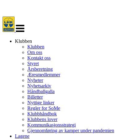
Veksle
navigasjon
Klubben
Klubben
Om oss
Kontakt oss
Styret
Årsberetning
Æresmedlemmer
Nyheter
Nyhetsarkiv
Håndballgalla
Billetter
Nyttige linker
Regler for SoMe
Klubbhåndbok
Klubbens lover
Kommunikasjonsstrategi
Gjennomføring av kamper under pandemien
Lagene