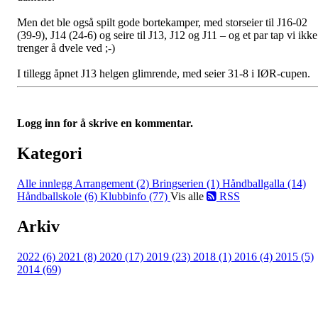
Men det ble også spilt gode bortekamper, med storseier til J16-02
(39-9), J14 (24-6) og seire til J13, J12 og J11 – og et par tap vi ikke
trenger å dvele ved ;-)
I tillegg åpnet J13 helgen glimrende, med seier 31-8 i IØR-cupen.
Logg inn for å skrive en kommentar.
Kategori
Alle innlegg
Arrangement (2)
Bringserien (1)
Håndballgalla (14)
Håndballskole (6)
Klubbinfo (77)
Vis alle
RSS
Arkiv
2022 (6)
2021 (8)
2020 (17)
2019 (23)
2018 (1)
2016 (4)
2015 (5)
2014 (69)