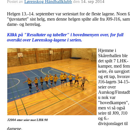
Postet av
Lørenskog Håndballklubb
den
14. sep 2014
Helgen 13.-14. september var seriestart for de fleste lagene. Noen f
"tjuvstartet" sist helg, men denne helgen spilte alle fra J09-J16, sam
dame- og herrelag.
Klikk på "Resultater og tabeller" i hovedmenyen over, for full
oversikt over Lørenskog-lagene i serien.
Hjemme i
Skårerhallen ble
det spilt 7 LHK-
kamper, med fem
seire, én uavgjort
og ett tap, hvorav
J16-lagets 34-15-
seier over
Aurskog/Finstad
u nok var
"hovedkampen",
men vi så også
seire til J09, J10
og 6.-
J2004 etter seier mot LHK-90
divisjonslaget til
damene.