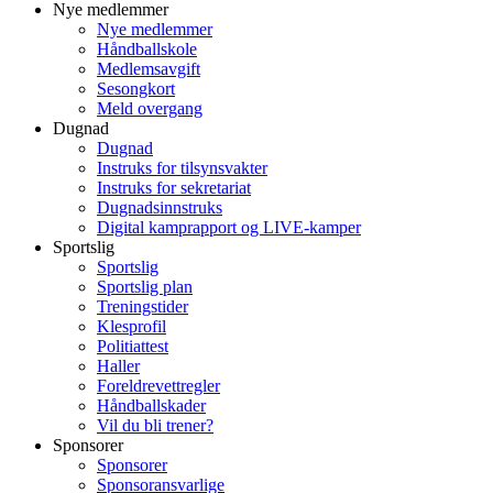
Nye medlemmer
Nye medlemmer
Håndballskole
Medlemsavgift
Sesongkort
Meld overgang
Dugnad
Dugnad
Instruks for tilsynsvakter
Instruks for sekretariat
Dugnadsinnstruks
Digital kamprapport og LIVE-kamper
Sportslig
Sportslig
Sportslig plan
Treningstider
Klesprofil
Politiattest
Haller
Foreldrevettregler
Håndballskader
Vil du bli trener?
Sponsorer
Sponsorer
Sponsoransvarlige