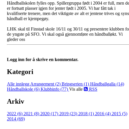
Håndballskolen fylles opp. Spillergruppa født i 2004 er full, men de
er fortsatt plasser igjen for jenter født i 2005. Vi har fått tak i
kvalifiserte trenere, men det viktigste av alt er jentene trives og syns
håndball er kjempegøy.
LHK skal til Finstad skole 16/11 og 30/11 og presentere klubben fo
de yngste på SFO. Vi skal også gjennomføre en håndballøkt. Vi
gleder oss
Logg inn for å skrive en kommentar.
Kategori
Alle innlegg
Arrangement (2)
Bringserien (1)
Håndballgalla (14)
Håndballskole (6)
Klubbinfo (77)
Vis alle
RSS
Arkiv
2022 (6)
2021 (8)
2020 (17)
2019 (23)
2018 (1)
2016 (4)
2015 (5)
2014 (69)