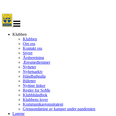
Veksle
navigasjon
Klubben
Klubben
Om oss
Kontakt oss
Styret
Årsberetning
Æresmedlemmer
Nyheter
Nyhetsarkiv
Håndballgalla
Billetter
Nyttige linker
Regler for SoMe
Klubbhåndbok
Klubbens lover
Kommunikasjonsstrategi
Gjennomføring av kamper under pandemien
Lagene