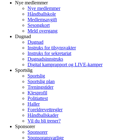
Nye medlemmer
Nye medlemmer
Håndballskole
Medlemsavgift
Sesongkort
Meld overgang
Dugnad
Dugnad
Instruks for tilsynsvakter
Instruks for sekretariat
Dugnadsinnstruks
Digital kamprapport og LIVE-kamper
Sportslig
Sportslig
Sportslig plan
Treningstider
Klesprofil
Politiattest
Haller
Foreldrevettregler
Håndballskader
Vil du bli trener?
Sponsorer
Sponsorer
Sponsoransvarlige