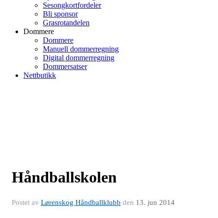
Sesongkortfordeler
Bli sponsor
Grasrotandelen
Dommere
Dommere
Manuell dommerregning
Digital dommerregning
Dommersatser
Nettbutikk
Håndballskolen
Postet av
Lørenskog Håndballklubb
den
13. jun 2014