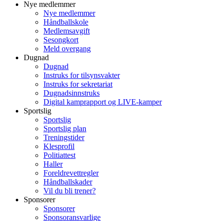
Nye medlemmer
Nye medlemmer
Håndballskole
Medlemsavgift
Sesongkort
Meld overgang
Dugnad
Dugnad
Instruks for tilsynsvakter
Instruks for sekretariat
Dugnadsinnstruks
Digital kamprapport og LIVE-kamper
Sportslig
Sportslig
Sportslig plan
Treningstider
Klesprofil
Politiattest
Haller
Foreldrevettregler
Håndballskader
Vil du bli trener?
Sponsorer
Sponsorer
Sponsoransvarlige