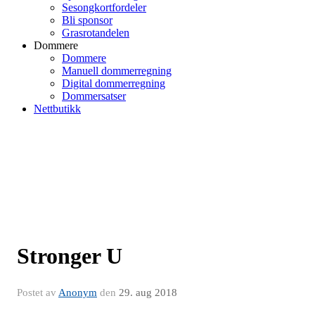
Sesongkortfordeler
Bli sponsor
Grasrotandelen
Dommere
Dommere
Manuell dommerregning
Digital dommerregning
Dommersatser
Nettbutikk
Stronger U
Postet av
Anonym
den
29. aug 2018