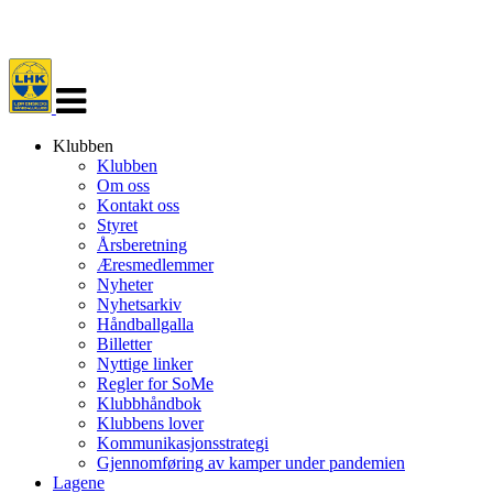
Veksle
navigasjon
Klubben
Klubben
Om oss
Kontakt oss
Styret
Årsberetning
Æresmedlemmer
Nyheter
Nyhetsarkiv
Håndballgalla
Billetter
Nyttige linker
Regler for SoMe
Klubbhåndbok
Klubbens lover
Kommunikasjonsstrategi
Gjennomføring av kamper under pandemien
Lagene