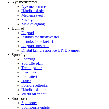
Nye medlemmer
Nye medlemmer
Håndballskole
Medlemsavgift
Sesongkort
Meld overgang
Dugnad
Dugnad
Instruks for tilsynsvakter
Instruks for sekretariat
Dugnadsinnstruks
Digital kamprapport og LIVE-kamper
Sportslig
Sportslig
Sportslig plan
Treningstider
Klesprofil
Politiattest
Haller
Foreldrevettregler
Håndballskader
Vil du bli trener?
Sponsorer
Sponsorer
Sponsoransvarlige