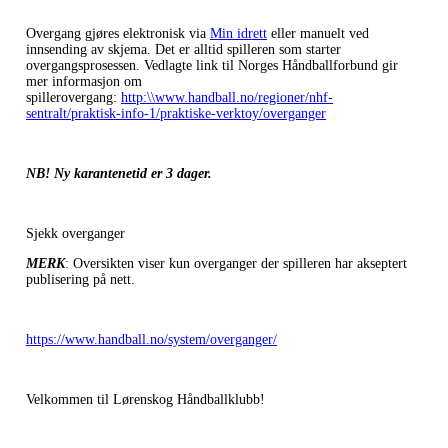
Overgang gjøres elektronisk via
Min idrett
eller manuelt ved
innsending av skjema. Det er alltid spilleren som starter
overgangsprosessen. Vedlagte link til Norges Håndballforbund gir
mer informasjon om
spillerovergang:
http:\\www.handball.no/regioner/nhf-
sentralt/praktisk-info-1/praktiske-verktoy/overganger
NB! Ny karantenetid er 3 dager.
Sjekk overganger
MERK
: Oversikten viser kun overganger der spilleren har akseptert
publisering på nett.
https://www.handball.no/system/overganger/
Velkommen til Lørenskog Håndballklubb!