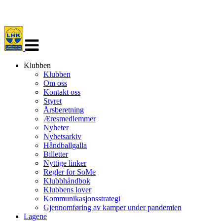
Veksle
navigasjon
Klubben
Klubben
Om oss
Kontakt oss
Styret
Årsberetning
Æresmedlemmer
Nyheter
Nyhetsarkiv
Håndballgalla
Billetter
Nyttige linker
Regler for SoMe
Klubbhåndbok
Klubbens lover
Kommunikasjonsstrategi
Gjennomføring av kamper under pandemien
Lagene