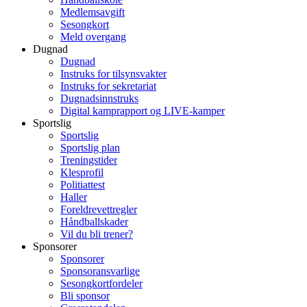
Medlemsavgift
Sesongkort
Meld overgang
Dugnad
Dugnad
Instruks for tilsynsvakter
Instruks for sekretariat
Dugnadsinnstruks
Digital kamprapport og LIVE-kamper
Sportslig
Sportslig
Sportslig plan
Treningstider
Klesprofil
Politiattest
Haller
Foreldrevettregler
Håndballskader
Vil du bli trener?
Sponsorer
Sponsorer
Sponsoransvarlige
Sesongkortfordeler
Bli sponsor