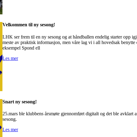
Velkommen til ny sesong!
LHK ser frem til en ny sesong og at håndballen endelig starter opp igj
meste av praktisk informasjon, men våre lag vi i all hovedsak benyt
eksempel Spond ell
Les mer
Snart ny sesong!
25.mars ble klubbens årsmøte gjennomført digitalt og det ble avklart at 
sesong.
Les mer