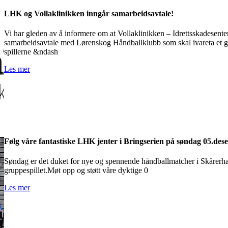
LHK og Vollaklinikken inngår samarbeidsavtale!
Vi har gleden av å informere om at Vollaklinikken – Idrettsskadesentere
samarbeidsavtale med Lørenskog Håndballklubb som skal ivareta et god
spillerne &ndash
Les mer
Følg våre fantastiske LHK jenter i Bringserien på søndag 05.des
Søndag er det duket for nye og spennende håndballmatcher i Skårerh
gruppespillet.Møt opp og støtt våre dyktige 0
Les mer