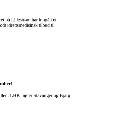
t på Lillestrøm har inngått en
t idrettsmedisinsk tilbud til
ember!
allen. LHK møter Stavanger og Bjarg i