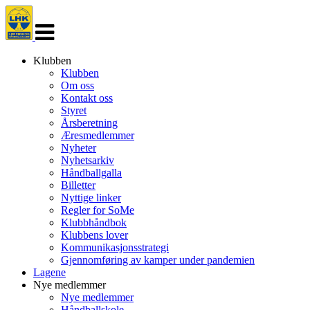
Veksle
navigasjon
Klubben
Klubben
Om oss
Kontakt oss
Styret
Årsberetning
Æresmedlemmer
Nyheter
Nyhetsarkiv
Håndballgalla
Billetter
Nyttige linker
Regler for SoMe
Klubbhåndbok
Klubbens lover
Kommunikasjonsstrategi
Gjennomføring av kamper under pandemien
Lagene
Nye medlemmer
Nye medlemmer
Håndballskole