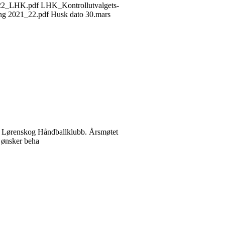
 2022_LHK.pdf LHK_Kontrollutvalgets-
ing 2021_22.pdf Husk dato 30.mars
e i Lørenskog Håndballklubb. Årsmøtet
 ønsker beha