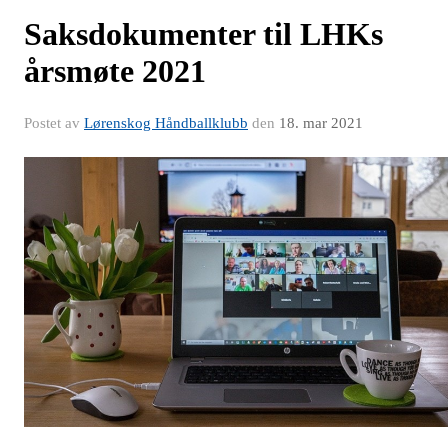
Saksdokumenter til LHKs
årsmøte 2021
Postet av
Lørenskog Håndballklubb
den
18. mar 2021