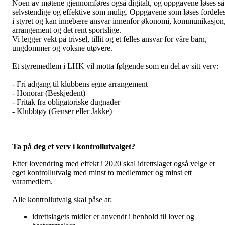
Noen av møtene gjennomføres også digitalt, og oppgavene løses så
selvstendige og effektive som mulig. Oppgavene som løses fordele
i styret og kan innebære ansvar innenfor økonomi, kommunikasjon
arrangement og det rent sportslige.
Vi legger vekt på trivsel, tillit og et felles ansvar for våre barn,
ungdommer og voksne utøvere.
Et styremedlem i LHK vil motta følgende som en del av sitt verv:
- Fri adgang til klubbens egne arrangement
- Honorar (Beskjedent)
- Fritak fra obligatoriske dugnader
- Klubbtøy (Genser eller Jakke)
Ta på deg et verv i kontrollutvalget?
Etter lovendring med effekt i 2020 skal idrettslaget også velge et
eget kontrollutvalg med minst to medlemmer og minst ett
varamedlem.
Alle kontrollutvalg skal påse at:
idrettslagets midler er anvendt i henhold til lover og