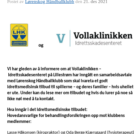
Postet av
Lørenskog Håndballklubb
den
21. des 2021
Vi har gleden av å informere om at Vollaklinikken
–
Idrettsskadesenteret på Lillestrøm har inngått en samarbeidsavtale
med Lørenskog Håndballklubb som skal ivareta et godt
idrettsmedisinsk tilbud til spillerne
–
og deres familier
–
hvis uhellet
er ute. Under kan du lese mer om tilbudet og hvis du lurer på noe så
ikke nøl med å ta kontakt.
Hva inngår i det idrettsmedisinske tilbudet:
Hovedansvarlige for behandlingsforsikringen opp mot klubbens
medlemmer:
Lasse Håkonsen (kiropraktor) og Oda Berge Kjærsgaard (fysioterapeut