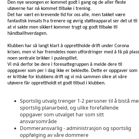
Den nye sesongen er kommet godt i gang og de aller fleste
utøverne har nå kommet tilbake i trening.
Det har vært en krevende tid for oss alle, men takket være
fantastisk innsats fra trenere og øvrig støtteapparat ser det ut til
at vi sakte men sikkert kommer trygt og godt tilbake til
håndballhverdagen.
Klubben har så langt klart å opprettholde drift under Corona
krisen, men vi har fremdeles noen utfordringer med å få på plas
noen sentrale brikker i puslespillet.
Vi må derfor be dere i foresattegruppen å melde dere til
oppgaver som per i dag ikke er bekledte. Dette er oppgaver som
er kritiske for klubbens drift og vi må sammen sikre at våre
utøvere får opprettholdt et godt tilbud i klubben.
Sportslig utvalg trenger 1-2 personer til å bistå m
sportslig planarbeid, og ulike forefallende
oppgaver som utvalget har som sitt
ansvarsområde
Dommeransvarlig - administrasjon og sportslig
oppfølging av våre dommere