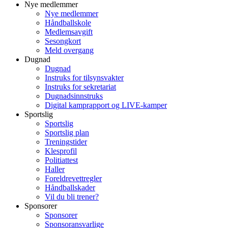
Nye medlemmer
Nye medlemmer
Håndballskole
Medlemsavgift
Sesongkort
Meld overgang
Dugnad
Dugnad
Instruks for tilsynsvakter
Instruks for sekretariat
Dugnadsinnstruks
Digital kamprapport og LIVE-kamper
Sportslig
Sportslig
Sportslig plan
Treningstider
Klesprofil
Politiattest
Haller
Foreldrevettregler
Håndballskader
Vil du bli trener?
Sponsorer
Sponsorer
Sponsoransvarlige