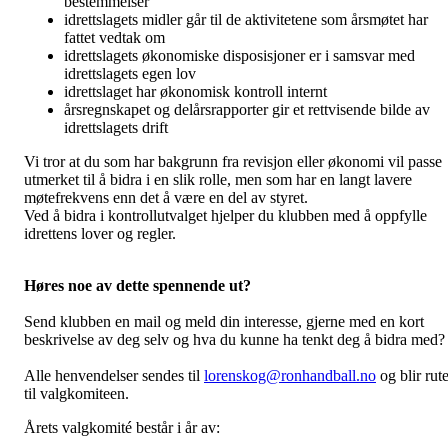
bestemmelser
idrettslagets midler går til de aktivitetene som årsmøtet har
fattet vedtak om
idrettslagets økonomiske disposisjoner er i samsvar med
idrettslagets egen lov
idrettslaget har økonomisk kontroll internt
årsregnskapet og delårsrapporter gir et rettvisende bilde av
idrettslagets drift
Vi tror at du som har bakgrunn fra revisjon eller økonomi vil passe
utmerket til å bidra i en slik rolle, men som har en langt lavere
møtefrekvens enn det å være en del av styret.
Ved å bidra i kontrollutvalget hjelper du klubben med å oppfylle
idrettens lover og regler.
Høres noe av dette spennende ut?
Send klubben en mail og meld din interesse, gjerne med en kort
beskrivelse av deg selv og hva du kunne ha tenkt deg å bidra med?
Alle henvendelser sendes til
lorenskog@ronhandball.no
og blir rute
til valgkomiteen.
Årets valgkomité består i år av: