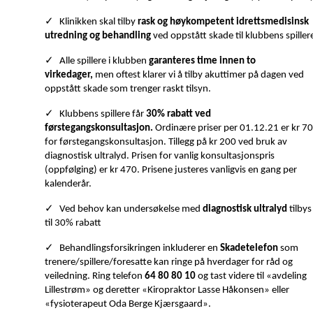
✓
Klinikken skal tilby
rask og høykompetent idrettsmedisinsk
utredning og behandling
ved oppstått skade til klubbens spiller
✓
Alle spillere i klubben
garanteres time innen to
virkedager,
men oftest klarer vi å tilby akuttimer på dagen ved
oppstått skade som trenger raskt tilsyn.
✓
Klubbens spillere får
30% rabatt ved
førstegangskonsultasjon.
Ordinære priser per 01.12.21 er kr 7
for førstegangskonsultasjon. Tillegg på kr 200 ved bruk av
diagnostisk ultralyd. Prisen for vanlig konsultasjonspris
(oppfølging) er kr 470. Prisene justeres vanligvis en gang per
kalenderår.
✓
Ved behov kan undersøkelse med
diagnostisk ultralyd
tilbys
til 30% rabatt
✓
Behandlingsforsikringen inkluderer en
Skadetelefon
som
trenere/spillere/foresatte kan ringe på hverdager for råd og
veiledning. Ring telefon
64 80 80 10
og tast videre til «avdeling
Lillestrøm» og deretter «Kiropraktor Lasse Håkonsen» eller
«fysioterapeut Oda Berge Kjærsgaard».