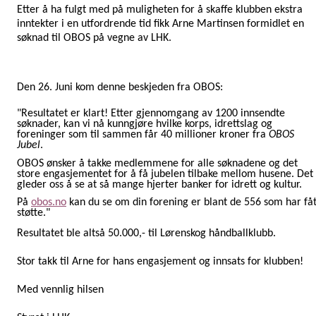
Etter å ha fulgt med på muligheten for å skaffe klubben ekstra
inntekter i en utfordrende tid fikk Arne Martinsen formidlet en
søknad til OBOS på vegne av LHK.
Den 26. Juni kom denne beskjeden fra OBOS:
"Resultatet er klart! Etter gjennomgang av 1200 innsendte
søknader, kan vi nå kunngjøre hvilke korps, idrettslag og
foreninger som til sammen får 40 millioner kroner fra
OBOS
Jubel
.
OBOS ønsker å takke medlemmene for alle søknadene og det
store engasjementet for å få jubelen tilbake mellom husene. Det
gleder oss å se at så mange hjerter banker for idrett og kultur.
På
obos.no
kan du se om din forening er blant de 556 som har fåt
støtte."
Resultatet ble altså 50.000,- til Lørenskog håndballklubb.
Stor takk til Arne for hans engasjement og innsats for klubben!
Med vennlig hilsen