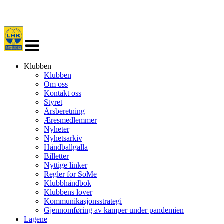
Veksle
navigasjon
Klubben
Klubben
Om oss
Kontakt oss
Styret
Årsberetning
Æresmedlemmer
Nyheter
Nyhetsarkiv
Håndballgalla
Billetter
Nyttige linker
Regler for SoMe
Klubbhåndbok
Klubbens lover
Kommunikasjonsstrategi
Gjennomføring av kamper under pandemien
Lagene