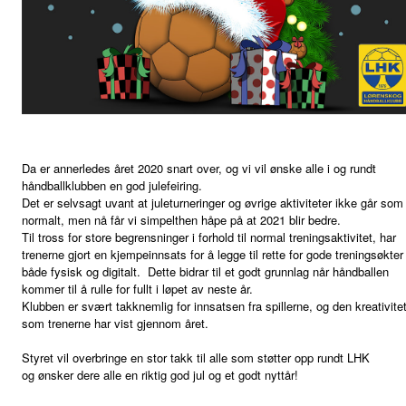
Da er annerledes året 2020 snart over, og vi
vil ønske alle i og rundt
håndballklubben en god julefeiring.
Det er selvsagt uvant at juleturneringer og øvrige aktiviteter ikke går som
normalt, men nå får vi simpelthen håpe på at 2021 blir bedre
.
Til tross for store begrensninger i forhold til normal treningsaktivitet, har
trenerne gjort en
kjempeinnsats for å legge til rette for gode treningsøkter
både fysisk og digitalt. Dette bidrar til et godt grunnlag når håndballen
kommer til å rulle for fullt i løpet av neste år.
Klubben er svært takknemlig for innsatsen fra spillerne, og den kreativite
som trenerne har vist gjennom året.
Styret vil overbringe en stor takk til
alle som støtter opp rundt LHK
og
ønsker dere alle en riktig god jul og et godt nyttår!