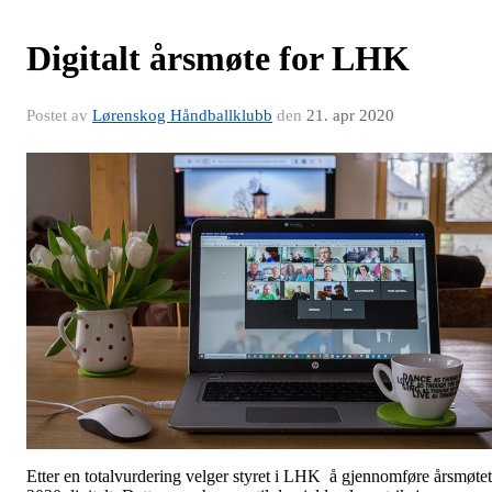
Digitalt årsmøte for LHK
Postet av
Lørenskog Håndballklubb
den
21. apr 2020
Etter en totalvurdering velger styret i LHK å gjennomføre årsmøtet