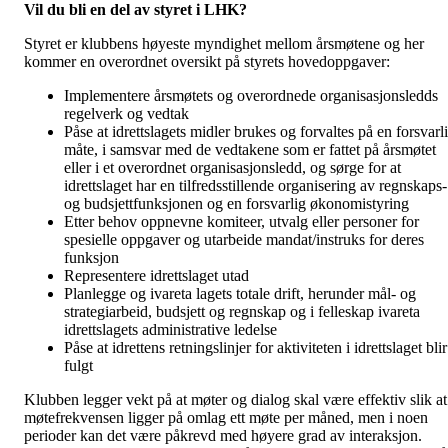
Vil du bli en del av styret i LHK?
Styret er klubbens høyeste myndighet mellom årsmøtene og her
kommer en overordnet oversikt på styrets hovedoppgaver:
Implementere årsmøtets og overordnede organisasjonsledds
regelverk og vedtak
Påse at idrettslagets midler brukes og forvaltes på en forsvarl
måte, i samsvar med de vedtakene som er fattet på årsmøtet
eller i et overordnet organisasjonsledd, og sørge for at
idrettslaget har en tilfredsstillende organisering av regnskaps-
og budsjettfunksjonen og en forsvarlig økonomistyring
Etter behov oppnevne komiteer, utvalg eller personer for
spesielle oppgaver og utarbeide mandat/instruks for deres
funksjon
Representere idrettslaget utad
Planlegge og ivareta lagets totale drift, herunder mål- og
strategiarbeid, budsjett og regnskap og i felleskap ivareta
idrettslagets administrative ledelse
Påse at idrettens retningslinjer for aktiviteten i idrettslaget blir
fulgt
Klubben legger vekt på at møter og dialog skal være effektiv slik at
møtefrekvensen ligger på omlag ett møte per måned, men i noen
perioder kan det være påkrevd med høyere grad av interaksjon.