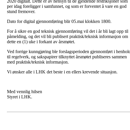
2020 digitalt. Dette er av hensyn til de gjeldende restriksjoner som
per idag foreligger i samfunnet, og som er forventet å vare en god
stund fremover.
Dato for digital gjennomføring blir 05.mai klokken 1800.
For å sikre en god teknisk gjennomføring vil det i år bli lagt opp til
påmelding, og det vil bli publisert praktisk/teknisk informasjon om
dette en (1) uke i forkant av årsmøtet.
Ved forrige kunngjøring ble forslagsperioden gjennomført i henhol
til regelverk, og sakspapirer tilknyttet årsmøtet publiseres sammen
med praktisk/teknisk informasjon.
Vi ønsker alle i LHK det beste i en ellers krevende situasjon.
Med vennlig hilsen
Styret i LHK.