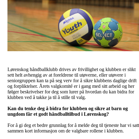
Lørenskog håndballklubb drives av frivillighet og klubben er slikt
sett helt avhengig av at foreldrene til utøverne, eller utøvere i
seniorgruppen kan ta på seg verv for å sikre klubbens daglige drift
og forpliktelser. Årets valgkomité er i gang med sitt arbeid og her
følger beskrivelser for deg som lurer på hvordan du kan bidra for
klubben ved å takke ja til å stille til valg.
Kan du tenke deg å bidra for klubben og sikre at barn og
ungdom får et godt håndballtilbud i Lørenskog?
For å gi deg et bedre grunnlag for å melde deg til tjeneste har vi satt
sammen kort informasjon om de valgbare rollene i klubben.