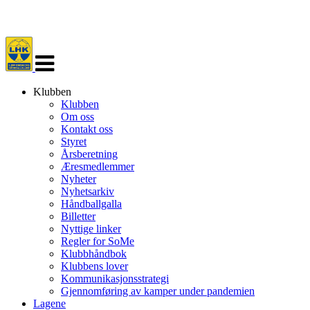
Veksle
navigasjon
Klubben
Klubben
Om oss
Kontakt oss
Styret
Årsberetning
Æresmedlemmer
Nyheter
Nyhetsarkiv
Håndballgalla
Billetter
Nyttige linker
Regler for SoMe
Klubbhåndbok
Klubbens lover
Kommunikasjonsstrategi
Gjennomføring av kamper under pandemien
Lagene