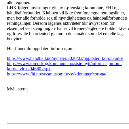
alle regioner.
LHK følger anvisninger gitt av Lørenskog kommune, FHI og
håndballforbundet. Klubben vil ikke fremføre egne retningslinjer,
men ber alle forholde seg til myndighetenes og håndballforbundets
retningslinjer. Dersom lagenes aktiviteter blir avlyst som for
eksempel ved stengning av haller vil trenere/lagledere holde utøver
og foresatte bli orientert gjennom de kanaler som det enkelte lag
benytter.
Her finner du oppdatert informasjon:
https://www.handball.no/nyheter/2020/03/oppdatert-koronainfo/
https://www.lorenskog.kommune.no/siste-nytt/informasjon-om-
koronavirus.94660.aspx
https://www.fhi.no/sv/smittsomme-sykdommer/corona/
Mvh, styret