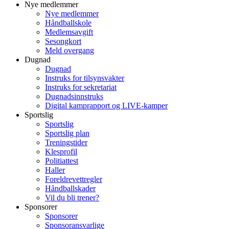
Nye medlemmer
Nye medlemmer
Håndballskole
Medlemsavgift
Sesongkort
Meld overgang
Dugnad
Dugnad
Instruks for tilsynsvakter
Instruks for sekretariat
Dugnadsinnstruks
Digital kamprapport og LIVE-kamper
Sportslig
Sportslig
Sportslig plan
Treningstider
Klesprofil
Politiattest
Haller
Foreldrevettregler
Håndballskader
Vil du bli trener?
Sponsorer
Sponsorer
Sponsoransvarlige