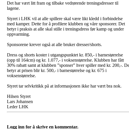
Det har vært litt fram og tilbake vedrørende treningsdresser til
lagene.
Styret i LHK vil at alle spillere skal være likt kledd i forbindelse
med kamper. Dette for å profilere klubben og våre sponsorer. Det
betyr i praksis at alle skal stille i treningsdress før kamp og under
oppvarming.
Sponsorene krever også at alle bruker dresser/shorts.
Dress og shorts koster i utgangspunktet kr. 850,- i barnestørrelse
(opp til 164cm) og kr. 1.077,- i voksenstørrelse. Klubben har fått
30% rabatt samt at klubben ”sponser” hver spiller med kr. 200,-. De
betyr at prisen blir kr. 500,- i barnestørrelse og kr. 675 i
voksenstørrelse.
Styret tar selvkritikk på at informasjonen ikke har vært bra nok.
Hilsen Styret
Lars Johansen
Leder LHK
Logg inn for å skrive en kommentar.