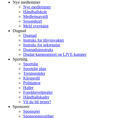
Nye medlemmer
Nye medlemmer
Håndballskole
Medlemsavgift
Sesongkort
Meld overgang
Dugnad
Dugnad
Instruks for tilsynsvakter
Instruks for sekretariat
Dugnadsinnstruks
Digital kamprapport og LIVE-kamper
Sportslig
Sportslig
Sportslig plan
Treningstider
Klesprofil
Politiattest
Haller
Foreldrevettregler
Håndballskader
Vil du bli trener?
Sponsorer
Sponsorer
Sponsoransvarlige