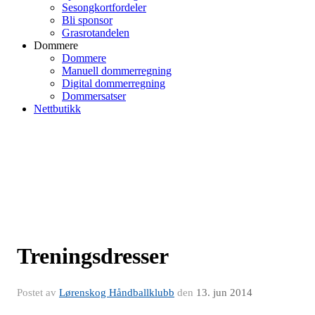
Sesongkortfordeler
Bli sponsor
Grasrotandelen
Dommere
Dommere
Manuell dommerregning
Digital dommerregning
Dommersatser
Nettbutikk
Treningsdresser
Postet av
Lørenskog Håndballklubb
den
13. jun 2014