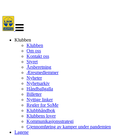
Veksle
navigasjon
Klubben
Klubben
Om oss
Kontakt oss
Styret
Årsberetning
Æresmedlemmer
Nyheter
Nyhetsarkiv
Håndballgalla
Billetter
Nyttige linker
Regler for SoMe
Klubbhåndbok
Klubbens lover
Kommunikasjonsstrategi
Gjennomføring av kamper under pandemien
Lagene