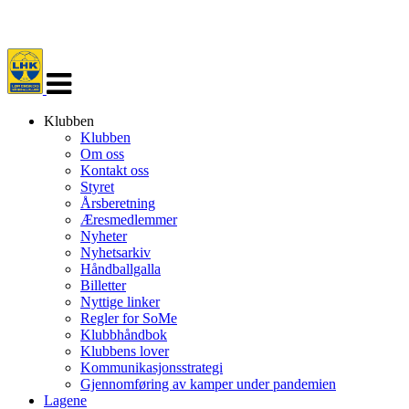
Veksle
navigasjon
Klubben
Klubben
Om oss
Kontakt oss
Styret
Årsberetning
Æresmedlemmer
Nyheter
Nyhetsarkiv
Håndballgalla
Billetter
Nyttige linker
Regler for SoMe
Klubbhåndbok
Klubbens lover
Kommunikasjonsstrategi
Gjennomføring av kamper under pandemien
Lagene