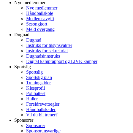
Nye medlemmer
Nye medlemmer
Håndballskole
Medlemsavgift
Sesongkort
Meld overgang
Dugnad
Dugnad
Instruks for tilsynsvakter
Instruks for sekretariat
Dugnadsinnstruks
Digital kamprapport og LIVE-kamper
Sportslig
Sportslig
Sportslig plan
Treningstider
Klesprofil
Politiattest
Haller
Foreldrevettregler
Håndballskader
Vil du bli trener?
Sponsorer
Sponsorer
Sponsoransvarlige