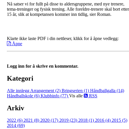
Nå satser vi for fullt på disse to aldersgruppene, med nye trenere,
tema-treninger og fysisk trening. Alle foreldre-trenere skal bort etter
15 år, slik at kompetansen kommer inn tidlig, sier Roman.
Klarte ikke laste PDF i din nettleser, klikk for å åpne vedlegg:
Åpne
Logg inn for å skrive en kommentar.
Kategori
Alle innlegg
Arrangement (2)
Bringserien (1)
Håndballgalla (14)
Håndballskole (6)
Klubbinfo (77)
Vis alle
RSS
Arkiv
2022 (6)
2021 (8)
2020 (17)
2019 (23)
2018 (1)
2016 (4)
2015 (5)
2014 (69)