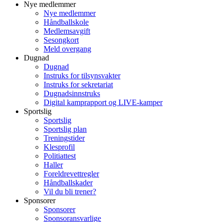
Nye medlemmer
Nye medlemmer
Håndballskole
Medlemsavgift
Sesongkort
Meld overgang
Dugnad
Dugnad
Instruks for tilsynsvakter
Instruks for sekretariat
Dugnadsinnstruks
Digital kamprapport og LIVE-kamper
Sportslig
Sportslig
Sportslig plan
Treningstider
Klesprofil
Politiattest
Haller
Foreldrevettregler
Håndballskader
Vil du bli trener?
Sponsorer
Sponsorer
Sponsoransvarlige