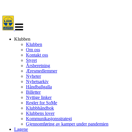
Veksle
navigasjon
Klubben
Klubben
Om oss
Kontakt oss
Styret
Årsberetning
Æresmedlemmer
Nyheter
Nyhetsarkiv
Håndballgalla
Billetter
Nyttige linker
Regler for SoMe
Klubbhåndbok
Klubbens lover
Kommunikasjonsstrategi
Gjennomføring av kamper under pandemien
Lagene