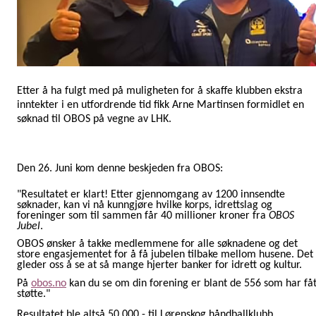
Etter å ha fulgt med på muligheten for å skaffe klubben ekstra
inntekter i en utfordrende tid fikk Arne Martinsen formidlet en
søknad til OBOS på vegne av LHK.
Den 26. Juni kom denne beskjeden fra OBOS:
"Resultatet er klart! Etter gjennomgang av 1200 innsendte
søknader, kan vi nå kunngjøre hvilke korps, idrettslag og
foreninger som til sammen får 40 millioner kroner fra
OBOS
Jubel
.
OBOS ønsker å takke medlemmene for alle søknadene og det
store engasjementet for å få jubelen tilbake mellom husene. Det
gleder oss å se at så mange hjerter banker for idrett og kultur.
På
obos.no
kan du se om din forening er blant de 556 som har fåt
støtte."
Resultatet ble altså 50.000,- til Lørenskog håndballklubb.