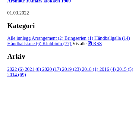
Årsmøte 30.mars klokken 1900
01.03.2022
Kategori
Alle innlegg
Arrangement (2)
Bringserien (1)
Håndballgalla (14)
Håndballskole (6)
Klubbinfo (77)
Vis alle
RSS
Arkiv
2022 (6)
2021 (8)
2020 (17)
2019 (23)
2018 (1)
2016 (4)
2015 (5)
2014 (69)