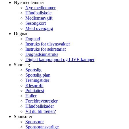
Nye medlemmer
Nye medlemmer
Håndballskole
Medlemsavgift
Sesongkort
Meld overgang
Dugnad
Dugnad
Instruks for tilsynsvakter
Instruks for sekretariat
Dugnadsinnstruks
Digital kamprapport og LIVE-kamper
Sportslig
Sportslig
Sportslig plan
Treningstider
Klesprofil
Politiattest
Haller
Foreldrevettregler
Håndballskader
Vil du bli trener?
Sponsorer
Sponsorer
Sponsoransvarlige