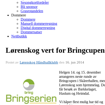
Sesongkortfordeler
Bli sponsor
Grasrotandelen
Dommere
Dommere
Manuell dommerregning
Digital dommerregning
Dommersatser
Nettbutikk
Lørenskog vert for Bringcupen
Postet av
Lørenskog Håndballklubb
den
16. jun 2014
Helgen 14. og 15. desember
arrangeres neste runde av
Bringcupen i Skårerhallen, me
Lørenskog som hjemmelag. D
får besøk av Bækkelaget,
Haslum og Heimdal.
Vi håper flest mulig har tid og