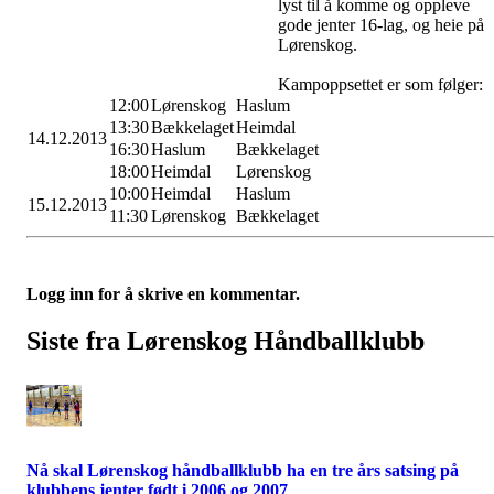
lyst til å komme og oppleve
gode jenter 16-lag, og heie på
Lørenskog.
Kampoppsettet er som følger:
12:00
Lørenskog
Haslum
13:30
Bækkelaget
Heimdal
14.12.2013
16:30
Haslum
Bækkelaget
18:00
Heimdal
Lørenskog
10:00
Heimdal
Haslum
15.12.2013
11:30
Lørenskog
Bækkelaget
Logg inn for å skrive en kommentar.
Siste fra Lørenskog Håndballklubb
Nå skal Lørenskog håndballklubb ha en tre års satsing på
klubbens jenter født i 2006 og 2007