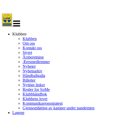
Veksle
navigasjon
Klubben
Klubben
Om oss
Kontakt oss
Styret
Årsberetning
Æresmedlemmer
Nyheter
Nyhetsarkiv
Håndballgalla
Billetter
Nyttige linker
Regler for SoMe
Klubbhåndbok
Klubbens lover
Kommunikasjonsstrategi
Gjennomføring av kamper under pandemien
Lagene