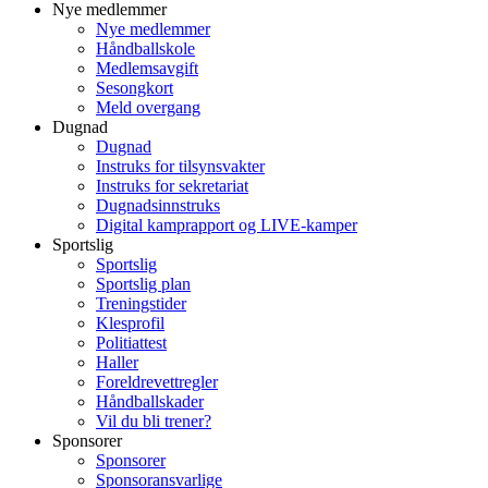
Nye medlemmer
Nye medlemmer
Håndballskole
Medlemsavgift
Sesongkort
Meld overgang
Dugnad
Dugnad
Instruks for tilsynsvakter
Instruks for sekretariat
Dugnadsinnstruks
Digital kamprapport og LIVE-kamper
Sportslig
Sportslig
Sportslig plan
Treningstider
Klesprofil
Politiattest
Haller
Foreldrevettregler
Håndballskader
Vil du bli trener?
Sponsorer
Sponsorer
Sponsoransvarlige