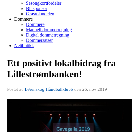
Sesongkortfordeler
Bli sponsor
Grasrotandelen
Dommere
Dommere
Manuell dommerregning
Digital dommerregning
Dommersatser
Nettbutikk
Ett positivt lokalbidrag fra
Lillestrømbanken!
Postet av
Lørenskog Håndballklubb
den
26. nov 2019