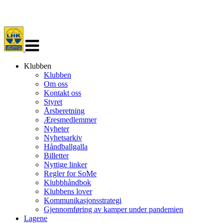
Veksle
navigasjon
Klubben
Klubben
Om oss
Kontakt oss
Styret
Årsberetning
Æresmedlemmer
Nyheter
Nyhetsarkiv
Håndballgalla
Billetter
Nyttige linker
Regler for SoMe
Klubbhåndbok
Klubbens lover
Kommunikasjonsstrategi
Gjennomføring av kamper under pandemien
Lagene