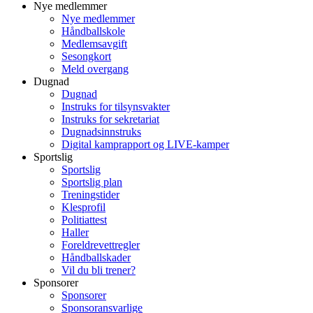
Nye medlemmer
Nye medlemmer
Håndballskole
Medlemsavgift
Sesongkort
Meld overgang
Dugnad
Dugnad
Instruks for tilsynsvakter
Instruks for sekretariat
Dugnadsinnstruks
Digital kamprapport og LIVE-kamper
Sportslig
Sportslig
Sportslig plan
Treningstider
Klesprofil
Politiattest
Haller
Foreldrevettregler
Håndballskader
Vil du bli trener?
Sponsorer
Sponsorer
Sponsoransvarlige