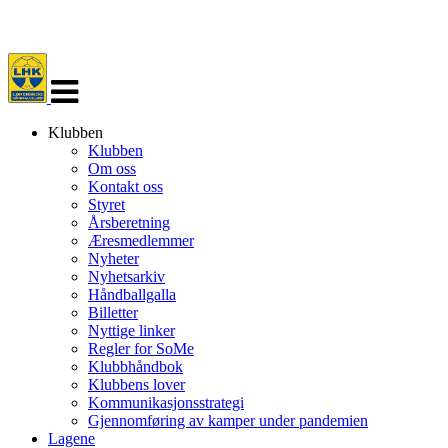
Veksle
navigasjon
Klubben
Klubben
Om oss
Kontakt oss
Styret
Årsberetning
Æresmedlemmer
Nyheter
Nyhetsarkiv
Håndballgalla
Billetter
Nyttige linker
Regler for SoMe
Klubbhåndbok
Klubbens lover
Kommunikasjonsstrategi
Gjennomføring av kamper under pandemien
Lagene