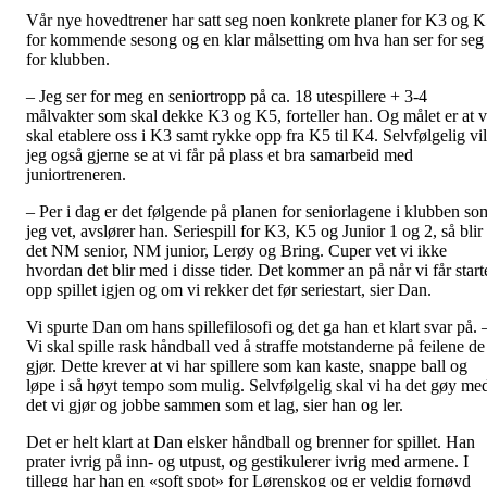
Vår nye hovedtrener har satt seg noen konkrete planer for K3 og 
for kommende sesong og en klar målsetting om hva han ser for seg
for klubben.
– Jeg ser for meg en seniortropp på ca. 18 utespillere + 3-4
målvakter som skal dekke K3 og K5, forteller han. Og målet er at v
skal etablere oss i K3 samt rykke opp fra K5 til K4. Selvfølgelig vil
jeg også gjerne se at vi får på plass et bra samarbeid med
juniortreneren.
– Per i dag er det følgende på planen for seniorlagene i klubben so
jeg vet, avslører han. Seriespill for K3, K5 og Junior 1 og 2, så blir
det NM senior, NM junior, Lerøy og Bring. Cuper vet vi ikke
hvordan det blir med i disse tider. Det kommer an på når vi får start
opp spillet igjen og om vi rekker det før seriestart, sier Dan.
Vi spurte Dan om hans spillefilosofi og det ga han et klart svar på. 
Vi skal spille rask håndball ved å straffe motstanderne på feilene de
gjør. Dette krever at vi har spillere som kan kaste, snappe ball og
løpe i så høyt tempo som mulig. Selvfølgelig skal vi ha det gøy me
det vi gjør og jobbe sammen som et lag, sier han og ler.
Det er helt klart at Dan elsker håndball og brenner for spillet. Han
prater ivrig på inn- og utpust, og gestikulerer ivrig med armene. I
tillegg har han en «soft spot» for Lørenskog og er veldig fornøyd