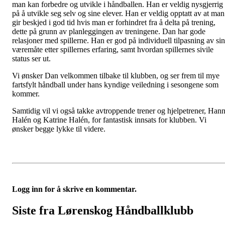
man kan forbedre og utvikle i håndballen. Han er veldig nysgjerrig
på å utvikle seg selv og sine elever. Han er veldig opptatt av at man
gir beskjed i god tid hvis man er forhindret fra å delta på trening,
dette på grunn av planleggingen av treningene. Dan har gode
relasjoner med spillerne. Han er god på individuell tilpasning av sin
væremåte etter spillernes erfaring, samt hvordan spillernes sivile
status ser ut.
Vi ønsker Dan velkommen tilbake til klubben, og ser frem til mye
fartsfylt håndball under hans kyndige veiledning i sesongene som
kommer.
Samtidig vil vi også takke avtroppende trener og hjelpetrener, Han
Halén og Katrine Halén, for fantastisk innsats for klubben. Vi
ønsker begge lykke til videre.
Logg inn for å skrive en kommentar.
Siste fra Lørenskog Håndballklubb