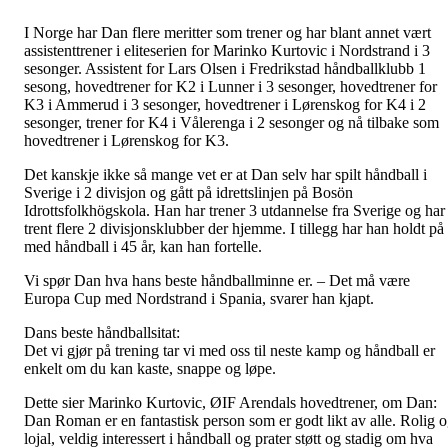
I Norge har Dan flere meritter som trener og har blant annet vært
assistenttrener i eliteserien for Marinko Kurtovic i Nordstrand i 3
sesonger. Assistent for Lars Olsen i Fredrikstad håndballklubb 1
sesong, hovedtrener for K2 i Lunner i 3 sesonger, hovedtrener for
K3 i Ammerud i 3 sesonger, hovedtrener i Lørenskog for K4 i 2
sesonger, trener for K4 i Vålerenga i 2 sesonger og nå tilbake som
hovedtrener i Lørenskog for K3.
Det kanskje ikke så mange vet er at Dan selv har spilt håndball i
Sverige i 2 divisjon og gått på idrettslinjen på Bosön
Idrottsfolkhögskola. Han har trener 3 utdannelse fra Sverige og har
trent flere 2 divisjonsklubber der hjemme. I tillegg har han holdt på
med håndball i 45 år, kan han fortelle.
Vi spør Dan hva hans beste håndballminne er. – Det må være
Europa Cup med Nordstrand i Spania, svarer han kjapt.
Dans beste håndballsitat:
Det vi gjør på trening tar vi med oss til neste kamp og håndball er
enkelt om du kan kaste, snappe og løpe.
Dette sier Marinko Kurtovic, ØIF Arendals hovedtrener, om Dan:
Dan Roman er en fantastisk person som er godt likt av alle. Rolig 
lojal, veldig interessert i håndball og prater støtt og stadig om hva