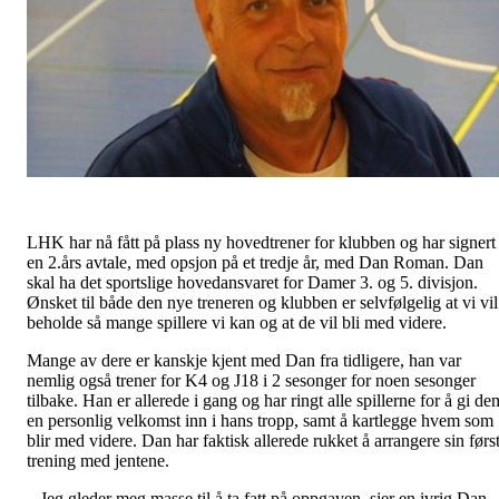
LHK har nå fått på plass ny hovedtrener for klubben og har signert
en 2.års avtale, med opsjon på et tredje år, med Dan Roman. Dan
skal ha det sportslige hovedansvaret for Damer 3. og 5. divisjon.
Ønsket til både den nye treneren og klubben er selvfølgelig at vi vil
beholde så mange spillere vi kan og at de vil bli med videre.
Mange av dere er kanskje kjent med Dan fra tidligere, han var
nemlig også trener for K4 og J18 i 2 sesonger for noen sesonger
tilbake. Han er allerede i gang og har ringt alle spillerne for å gi de
en personlig velkomst inn i hans tropp, samt å kartlegge hvem som
blir med videre. Dan har faktisk allerede rukket å arrangere sin førs
trening med jentene.
– Jeg gleder meg masse til å ta fatt på oppgaven, sier en ivrig Dan