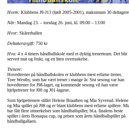
Hvem:
Klubbens J9-J13 (født 2005-2001), maksimum 30 deltagere
Når:
Mandag 23. – torsdag 26. juni, kl. 09:00 – 13:00
Hvor:
Skårerhallen
Deltakeravgift:
750 kr
Hva:
4 x 4 timers håndballskole med et dyktig trenerteam. Det blir
servert mat og frukt, og en liten overraskelse.
Trenere:
Hovedtrener på håndballskolen er klubbens mest erfarne trener,
Tore Westby, som har vært trener i mange år. Sist sesong var han
hovedtrener for J98-laget, og kommende sesong vil han være
hjelpetrener for J00 og J01-lagene.
Som hjelpetrenere stiller Helene Braathen og Mia Syverud. Helene
og Mia spiller på J98 og er blant klubbens mest erfarne spillere. Mi
har fått flere utmerkelser som håndballspiller, bl.a. finalens beste
spiller i årets Bonaqua cup, og prisen som årets håndballspiller på
håndballgallaen.