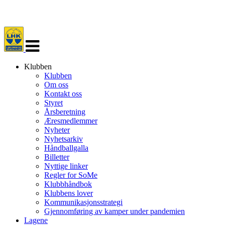
Veksle
navigasjon
Klubben
Klubben
Om oss
Kontakt oss
Styret
Årsberetning
Æresmedlemmer
Nyheter
Nyhetsarkiv
Håndballgalla
Billetter
Nyttige linker
Regler for SoMe
Klubbhåndbok
Klubbens lover
Kommunikasjonsstrategi
Gjennomføring av kamper under pandemien
Lagene