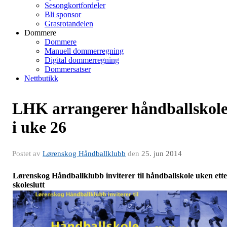
Sesongkortfordeler
Bli sponsor
Grasrotandelen
Dommere
Dommere
Manuell dommerregning
Digital dommerregning
Dommersatser
Nettbutikk
LHK arrangerer håndballskol
i uke 26
Postet av
Lørenskog Håndballklubb
den
25. jun 2014
Lørenskog Håndballklubb inviterer til håndballskole uken ett
skoleslutt