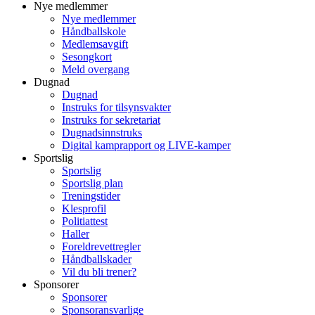
Nye medlemmer
Nye medlemmer
Håndballskole
Medlemsavgift
Sesongkort
Meld overgang
Dugnad
Dugnad
Instruks for tilsynsvakter
Instruks for sekretariat
Dugnadsinnstruks
Digital kamprapport og LIVE-kamper
Sportslig
Sportslig
Sportslig plan
Treningstider
Klesprofil
Politiattest
Haller
Foreldrevettregler
Håndballskader
Vil du bli trener?
Sponsorer
Sponsorer
Sponsoransvarlige