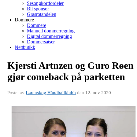
Sesongkortfordeler
Bli sponsor
Grasrotandelen
Dommere
Dommere
Manuell dommerregning
Digital dommerregning
Dommersatser
Nettbutikk
Kjersti Artnzen og Guro Røen
gjør comeback på parketten
Postet av
Lørenskog Håndballklubb
den
12. nov 2020