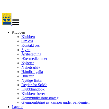
Veksle
navigasjon
Klubben
Klubben
Om oss
Kontakt oss
Styret
Årsberetning
Æresmedlemmer
Nyheter
Nyhetsarkiv
Håndballgalla
Billetter
Nyttige linker
Regler for SoMe
Klubbhåndbok
Klubbens lover
Kommunikasjonsstrategi
Gjennomføring av kamper under pandemien
Lagene