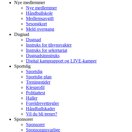
Nye medlemmer
Nye medlemmer
Håndballskole
Medlemsavgift
Sesongkort
Meld overgang
Dugnad
Dugnad
Instruks for tilsynsvakter
Instruks for sekretariat
Dugnadsinnstruks
Digital kamprapport og LIVE-kamper
Sportslig
Sportslig
Sportslig plan
Treningstider
Klesprofil
Politiattest
Haller
Foreldrevettregler
Håndballskader
Vil du bli trener?
Sponsorer
Sponsorer
Sponsoransvarlige