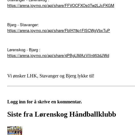
https://arena.joymo.no/api/share/FFVOCFXOs0Tw2LJcFKGM
Bjarg - Stavanger:
https://arena.joymo.no/api/share/FbIH78p1FlSCWgVbxTuP
Lørenskog - Bjarg :
https://arena.joymo.no/api/share/4PBgLlMAzVIIn953dJWd
Vi ønsker LHK, Stavanger og Bjerg lykke til!
Logg inn for å skrive en kommentar.
Siste fra Lørenskog Håndballklubb