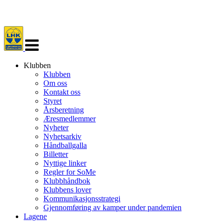
Veksle
navigasjon
Klubben
Klubben
Om oss
Kontakt oss
Styret
Årsberetning
Æresmedlemmer
Nyheter
Nyhetsarkiv
Håndballgalla
Billetter
Nyttige linker
Regler for SoMe
Klubbhåndbok
Klubbens lover
Kommunikasjonsstrategi
Gjennomføring av kamper under pandemien
Lagene