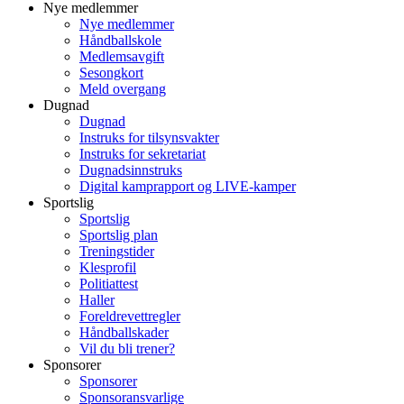
Nye medlemmer
Nye medlemmer
Håndballskole
Medlemsavgift
Sesongkort
Meld overgang
Dugnad
Dugnad
Instruks for tilsynsvakter
Instruks for sekretariat
Dugnadsinnstruks
Digital kamprapport og LIVE-kamper
Sportslig
Sportslig
Sportslig plan
Treningstider
Klesprofil
Politiattest
Haller
Foreldrevettregler
Håndballskader
Vil du bli trener?
Sponsorer
Sponsorer
Sponsoransvarlige