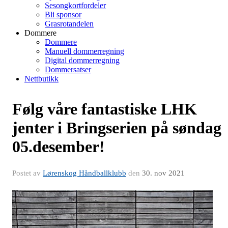
Sesongkortfordeler
Bli sponsor
Grasrotandelen
Dommere
Dommere
Manuell dommerregning
Digital dommerregning
Dommersatser
Nettbutikk
Følg våre fantastiske LHK
jenter i Bringserien på søndag
05.desember!
Postet av
Lørenskog Håndballklubb
den
30. nov 2021