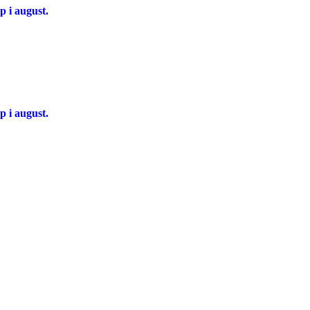
p i august.
p i august.