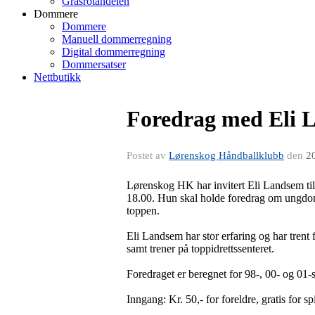
Grasrotandelen
Dommere
Dommere
Manuell dommerregning
Digital dommerregning
Dommersatser
Nettbutikk
Foredrag med Eli 
Postet av
Lørenskog Håndballklubb
den
2
Lørenskog HK har invitert Eli Landsem ti
18.00. Hun skal holde foredrag om ungdom
toppen.
Eli Landsem har stor erfaring og har trent 
samt trener på toppidrettssenteret.
Foredraget er beregnet for 98-, 00- og 01-s
Inngang: Kr. 50,- for foreldre, gratis for spi