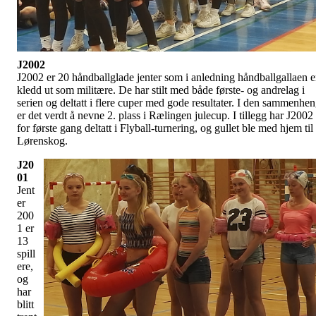
J2002
J2002 er 20 håndballglade jenter som i anledning håndballgallaen e
kledd ut som militære. De har stilt med både første- og andrelag i
serien og deltatt i flere cuper med gode resultater. I den sammenhe
er det verdt å nevne 2. plass i Rælingen julecup. I tillegg har J2002
for første gang deltatt i Flyball-turnering, og gullet ble med hjem til
Lørenskog.
J20
01
Jent
er
200
1 er
13
spill
ere,
og
har
blitt