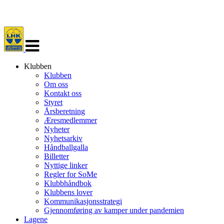
Veksle
navigasjon
Klubben
Klubben
Om oss
Kontakt oss
Styret
Årsberetning
Æresmedlemmer
Nyheter
Nyhetsarkiv
Håndballgalla
Billetter
Nyttige linker
Regler for SoMe
Klubbhåndbok
Klubbens lover
Kommunikasjonsstrategi
Gjennomføring av kamper under pandemien
Lagene