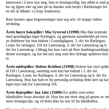
interessert i å lære nye ting, hun er treningsvillig, har alltid et smil p
lur og ligner mer og mer på en danske som herjet i Bækkelaget for
en del år tilbake :) (Anja Andersen).
Bare hennes egne begrensninger mot seg selv vil stoppe videre
utvikling.
Årets høyre bakspiller: Mia Syverud (J1998)
Mia fikk kontrakt
med grundigliga-laget Rælingen, og gjennom samarbeidet på tvers
av klubbene har hun bidratt i Grundigligaen, 3. div for Rælingen,
Lerøy for rælingen, J18 for Lørenskog, 4. div for Lørenskog og 6.
div for Lørenskog. I tillegg har hun vært på flere landslagssamlinge
denne sesongen, og har tatt nye steg som den dyktige spilleren hun
er.
Årets midtspiller:
Helene Bråthen (J1998)
Helene har styrt spille
til J18 i Lørenskog, samtidig som hun har bidratt i 3. div for
Rælingen, Lerøy for Rælingen, 4. div for Lørenskog og 6. div for
Lørenskog. Hun har hatt en fin personlig utvikling dette året og har
laget mye mål for Lørenskog J18.
Årets linjespiller
:
Ina Jahr (J2000)
En spiller som setter
håndballen foran absolutt alt. Hun har tatt store steg på grunn av si
store treningsvilje, og vil helst ikke ha noe fri fra håndballen.