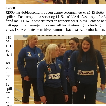
J2000
J2000 har doblet spillergruppen denne sesongen og er nå 15 flotte
spillere. De har spilt i to serier og i J15-1 nådde de A-sluttspill for 3
år på rad. I J16-1 endte det med en respektabel 8. plass. Jentene har
hatt opptil fire treninger i uka med alt fra løpetrening via bryting til
yoga. Dette er jenter som trives sammen både på og utenfor banen.
J19
98
J19
98
start
et
ses
ong
en
me
d
12
spill
ere
og
et
sam