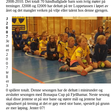
2008-2010. Det totalt 70 håndballglade barn som ivrig møter på
treninger. J2008 og J2009 har deltatt på tre Loppetassen i løpet av
året og det mangler verken på vilje eller talent hos denne gjengen.
J
2
0
0
7
Je
nt
er
2
0
0
7
te
ll
er
3
0 spillere totalt. Denne sesongen har de deltatt i minirunder og
avslutter sesongen med Bonaqua Cup på Fjellhamar. Neste sesong
skal disse jentene ut på stor bane og større mål og jentene har
signalisert på trening at det er gøy med stor bane, spesielt på grunn
av mer løping. Jenter 07!