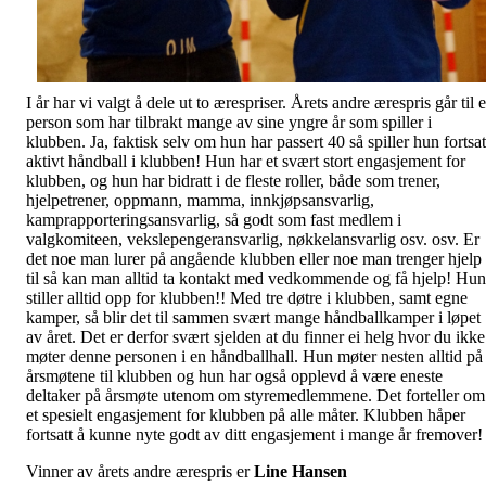
I år har vi valgt å dele ut to ærespriser. Årets andre ærespris går til 
person som har tilbrakt mange av sine yngre år som spiller i
klubben. Ja, faktisk selv om hun har passert 40 så spiller hun fortsat
aktivt håndball i klubben! Hun har et svært stort engasjement for
klubben, og hun har bidratt i de fleste roller, både som trener,
hjelpetrener, oppmann, mamma, innkjøpsansvarlig,
kamprapporteringsansvarlig, så godt som fast medlem i
valgkomiteen, vekslepengeransvarlig, nøkkelansvarlig osv. osv. Er
det noe man lurer på angående klubben eller noe man trenger hjelp
til så kan man alltid ta kontakt med vedkommende og få hjelp! Hun
stiller alltid opp for klubben!! Med tre døtre i klubben, samt egne
kamper, så blir det til sammen svært mange håndballkamper i løpet
av året. Det er derfor svært sjelden at du finner ei helg hvor du ikke
møter denne personen i en håndballhall. Hun møter nesten alltid på
årsmøtene til klubben og hun har også opplevd å være eneste
deltaker på årsmøte utenom om styremedlemmene. Det forteller om
et spesielt engasjement for klubben på alle måter. Klubben håper
fortsatt å kunne nyte godt av ditt engasjement i mange år fremover!
Vinner av årets andre ærespris er
Line Hansen