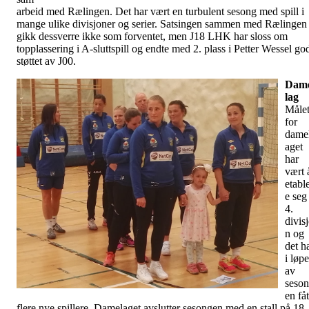
arbeid med Rælingen. Det har vært en turbulent sesong med spill i
mange ulike divisjoner og serier. Satsingen sammen med Rælingen
gikk dessverre ikke som forventet, men J18 LHK har sloss om
topplassering i A-sluttspill og endte med 2. plass i Petter Wessel go
støttet av J00.
Dam
lag
Måle
for
dame
aget
har
vært 
etabl
e seg 
4.
divis
n og
det h
i løpe
av
seso
en fåt
flere nye spillere. Damelaget avslutter sesongen med en stall på 18