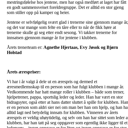
mestringsfølelse hos jentene, men har også medført at laget har fått
en godt sammensveiset foreldregruppe. Det er alltid en stor gjeng
som stiller opp på kamper og heier.
Jentene er selvfølgelig svært glad i trenerne sine gjennom mange år
og det var mange som felte en tåre eller to når de fikk høre at
trenerne skulle gi seg etter endt sesong. Vi takker trenerne for
innsatsen gjennom mange år for jentene i klubben.
Årets trenerteam er:
Agnethe Hjertaas, Evy Jøsok og Bjørn
Holstad
Årets ærespriser:
Vi har i år valgt å dele ut en ærespris og dermed et
æresmedlemsskap til en person som har fulgt klubben i mange år.
Vedkommende har hatt mange roller i klubben – både som trener,
hjelpetrener, pappa, sportslig leder og leder. Han har vært en stor
bidragsyter, også etter at hans datter sluttet å spille for klubben. Ha
er en person som aldri sier nei om man ber han om hjelp, og han ha
alltid lagt ned betydelig innsats for klubben. Vinneren av årets
ærespris er veldig uhøytidelig, og selv om han har sittet som leder 
klubben, har han tatt på seg oppgaver som egentlig ikke ligger til et
lederverv – ingen oppgave er for liten og ingen oppgave er for stor.