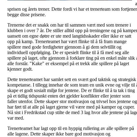
a
sprisen og årets trener. Dette fordi vi har et trenerteam som fortjener
begge disse prisene.
Trenerne det er snakk om har til sammen vært med som trenere i
klubben i over 7 år. De stiller alltid opp på treningene og på kamper
uansett om egne døtre er ute med langtidsskader eller ikke er satt
opp på kamp. Trenerteamet har vært flinke til å få fram mange
spillere med gode ferdigheter gjennom å gi dem selvtillit og
individuell oppfølging. De er spesielt flinke til å få med seg alle
spillere på laget, ofte gjennom å forklare ting på en enkel måte slik 
alle forstår. "Kake" er eksempel på et trekk alle spillere på laget
kjenner godt.
Dette trenerteamet har samlet sett en svært god taktisk og strategisk
kompetanse. I tillegg innehar de som team en unik evne og vilje til 
skape et godt sosialt miljø for jentene. De er flinke til å ta tak i ting
på et tidlig tidspunkt enten det gjelder konflikter eller jenter som
faller utenfor. Dette skaper stor motivasjon og trivsel hos jentene og
har ført til at alle på laget gjerne vil være med på kamper og cuper.
Nå sist i Fredrikstad cup stilte de med 3 lag hvor alle jentene på lag
var med.
Trenerteamet har lagt opp til en hyppig rullering av alle spillere på
alle lagene. Dette skaper ikke bare god motivasjon og