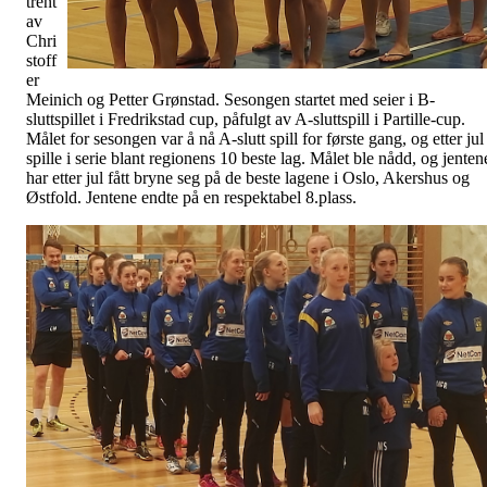
trent
av
Chri
stoff
er
Meinich og Petter Grønstad. Sesongen startet med seier i B-
sluttspillet i Fredrikstad cup, påfulgt av A-sluttspill i Partille-cup.
Målet for sesongen var å nå A-slutt spill for første gang, og etter jul
spille i serie blant regionens 10 beste lag. Målet ble nådd, og jenten
har etter jul fått bryne seg på de beste lagene i Oslo, Akershus og
Østfold. Jentene endte på en respektabel 8.plass.