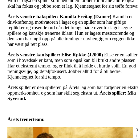
Hun er også en spiller som hele tiden jobber for at alle andre også
skal ha fokus og jobbe som et lag. Kjennetegnet for sitt tøffe forsvar
Årets venstre bakspiller: Kamilla Freitag (Damer)
Kamilla er
drivkraftenog motivatoren i laget og en spiller som har giftige
replikker og rosende ord når det trengs både ovenfor lagets egne
spillere og kanskje trenerne iblant. Hun er lagets mestscorende og
den som har møtt opp på alle treninger uavhengig om ryggen ikke
har vært på rett plass.
Årets venstre kantspiller: Elise Røkke (J2000)
Elise er en spiller
som i hovedsak er kant, men som også kan bli brukt andre plasser.
Har et ekstremt tempo, og er flink til å holde et hurtig spill. En god
treningsvilje, og detaljfokusert. Jobber alltid for å bli bedre.
Kjennetegnet for sitt tempo.
Årets spiller er den spilleren på Årets lag som har fortjener en ekstr
oppmerksomhet, og som har skilt seg ekstra ut.
Årets spiller: Mia
Syverud.
Årets trenerteam:
i