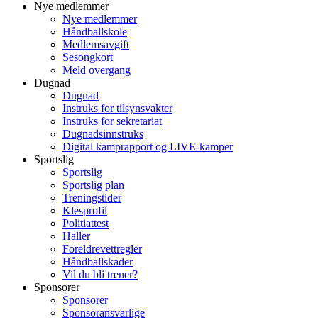
Nye medlemmer
Nye medlemmer
Håndballskole
Medlemsavgift
Sesongkort
Meld overgang
Dugnad
Dugnad
Instruks for tilsynsvakter
Instruks for sekretariat
Dugnadsinnstruks
Digital kamprapport og LIVE-kamper
Sportslig
Sportslig
Sportslig plan
Treningstider
Klesprofil
Politiattest
Haller
Foreldrevettregler
Håndballskader
Vil du bli trener?
Sponsorer
Sponsorer
Sponsoransvarlige