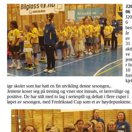
J2
06
J2
6
bes
år
av
31
akt
ve
jen
r fr
10
for
kjel
ige skoler som har hatt en fin utvikling denne sesongen,.
Jentene koser seg på trening og viser stor innsats, er lærevillige og
positive. De har stilt med to lag i seriespill og deltatt i flere cuper i
løpet av sesongen, med Fredrikstad Cup som et av høydepunktene.