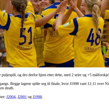
e puljespill, og dro derfor hjem etter dette, med 2 seire og +5 målforskje
l gangs. Begge lagene spilte seg til finale, hvor J1998 vant 12-11 over 
den death.
 her:
J2004
,
J2001
og
J1998
.