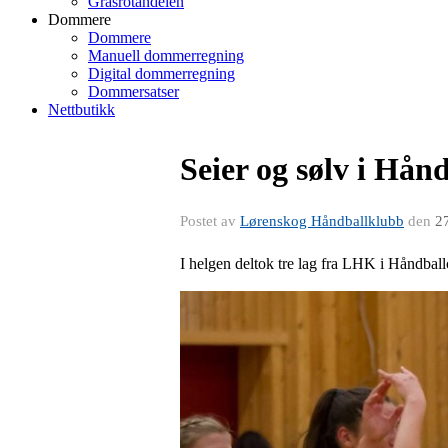
Grasrotandelen
Dommere
Dommere
Manuell dommerregning
Digital dommerregning
Dommersatser
Nettbutikk
Seier og sølv i Hån
Postet av
Lørenskog Håndballklubb
den
2
I helgen deltok tre lag fra LHK i Håndbal