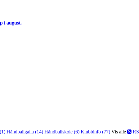
p i august.
 (1)
Håndballgalla (14)
Håndballskole (6)
Klubbinfo (77)
Vis alle
RS