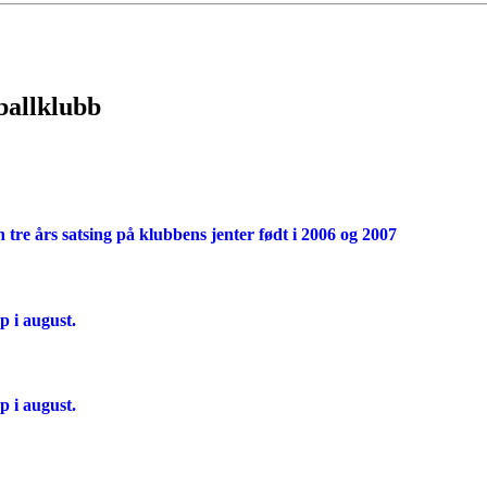
ballklubb
tre års satsing på klubbens jenter født i 2006 og 2007
p i august.
p i august.