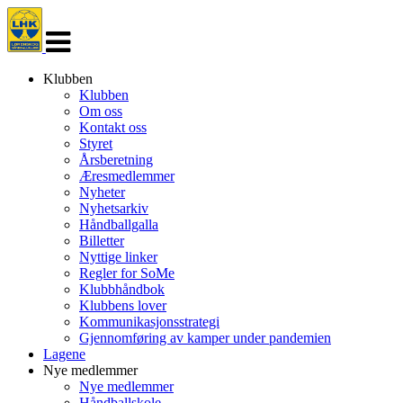
Veksle
navigasjon
Klubben
Klubben
Om oss
Kontakt oss
Styret
Årsberetning
Æresmedlemmer
Nyheter
Nyhetsarkiv
Håndballgalla
Billetter
Nyttige linker
Regler for SoMe
Klubbhåndbok
Klubbens lover
Kommunikasjonsstrategi
Gjennomføring av kamper under pandemien
Lagene
Nye medlemmer
Nye medlemmer
Håndballskole