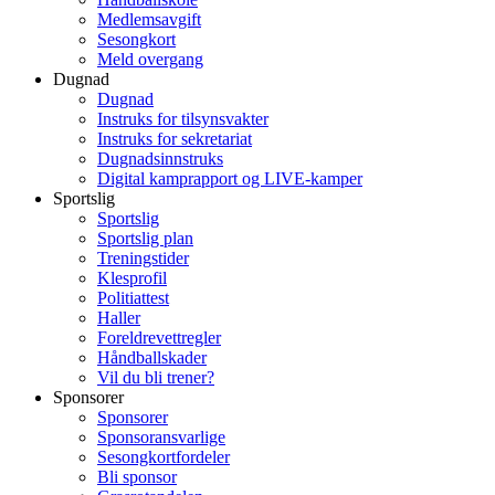
Medlemsavgift
Sesongkort
Meld overgang
Dugnad
Dugnad
Instruks for tilsynsvakter
Instruks for sekretariat
Dugnadsinnstruks
Digital kamprapport og LIVE-kamper
Sportslig
Sportslig
Sportslig plan
Treningstider
Klesprofil
Politiattest
Haller
Foreldrevettregler
Håndballskader
Vil du bli trener?
Sponsorer
Sponsorer
Sponsoransvarlige
Sesongkortfordeler
Bli sponsor