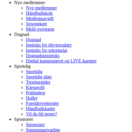
Nye medlemmer
Nye medlemmer
Håndballskole
Medlemsavgift
Sesongkort
Meld overgang
Dugnad
Dugnad
Instruks for tilsynsvakter
Instruks for sekretariat
Dugnadsinnstruks
Digital kamprapport og LIVE-kamper
Sportslig
Sportslig
Sportslig plan
Treningstider
Klesprofil
Politiattest
Haller
Foreldrevettregler
Håndballskader
Vil du bli trener?
Sponsorer
Sponsorer
Sponsoransvarlige