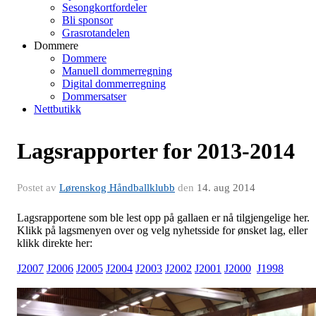
Sesongkortfordeler
Bli sponsor
Grasrotandelen
Dommere
Dommere
Manuell dommerregning
Digital dommerregning
Dommersatser
Nettbutikk
Lagsrapporter for 2013-2014
Postet av
Lørenskog Håndballklubb
den
14. aug 2014
Lagsrapportene som ble lest opp på gallaen er nå tilgjengelige her.
Klikk på lagsmenyen over og velg nyhetsside for ønsket lag, eller
klikk direkte her:
J2007
J2006
J2005
J2004
J2003
J2002
J2001
J2000
J1998